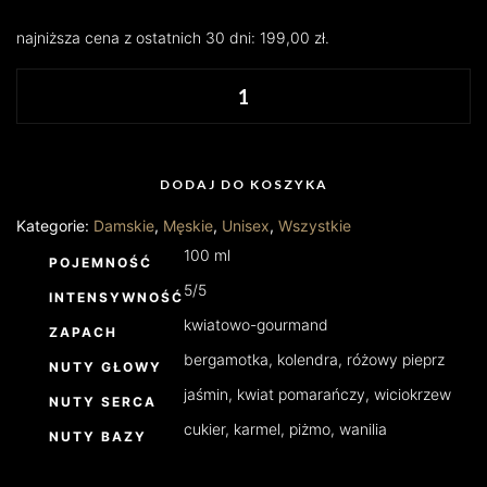
najniższa cena z ostatnich 30 dni:
199,00
zł
.
DODAJ DO KOSZYKA
Kategorie:
Damskie
,
Męskie
,
Unisex
,
Wszystkie
100 ml
POJEMNOŚĆ
5/5
INTENSYWNOŚĆ
kwiatowo-gourmand
ZAPACH
bergamotka, kolendra, różowy pieprz
NUTY GŁOWY
jaśmin, kwiat pomarańczy, wiciokrzew
NUTY SERCA
cukier, karmel, piżmo, wanilia
NUTY BAZY