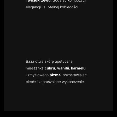
i
wiciokrzewu
, dodając kompozycji
elegancji i subtelnej kobiecości.
Baza otula skórę apetyczną
mieszanką
cukru
,
wanilii
,
karmelu
i zmysłowego
piżma
, pozostawiając
ciepłe i zapraszające wykończenie.