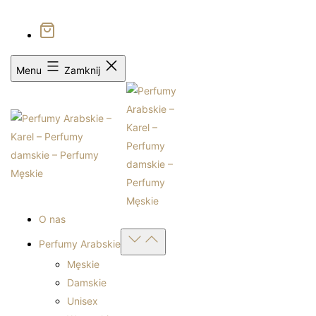
0
Bezpłatna dostawa od 399zł
Sprawdź autentyczność
Menu
Zamknij
O nas
Open
Perfumy Arabskie
menu
Męskie
Damskie
Unisex