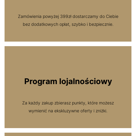
Zamówienia powyżej 399zł dostarczamy do Ciebie
bez dodatkowych opłat, szybko i bezpiecznie.
Program lojalnościowy
Za każdy zakup zbierasz punkty, które możesz
wymienić na ekskluzywne oferty i zniżki.