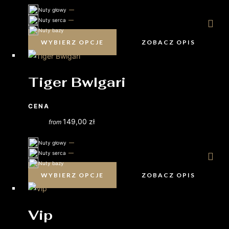
Nuty głowy
Nuty serca
Nuty bazy
WYBIERZ OPCJE
ZOBACZ OPIS
Tiger Bwlgari
CENA
149,00
zł
from
Nuty głowy
Nuty serca
Nuty bazy
WYBIERZ OPCJE
ZOBACZ OPIS
Vip