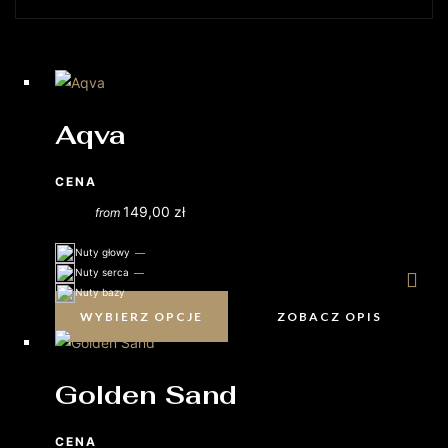
Aqva
CENA
149,00
zł
from
Nuty głowy
Nuty serca
Nuty bazy
WYBIERZ OPCJE
ZOBACZ OPIS
Golden Sand
CENA