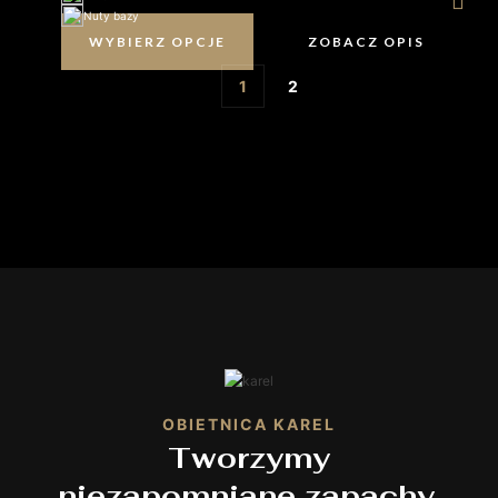
Nuty bazy
WYBIERZ OPCJE
ZOBACZ OPIS
1
2
OBIETNICA KAREL
Tworzymy
niezapomniane zapachy,