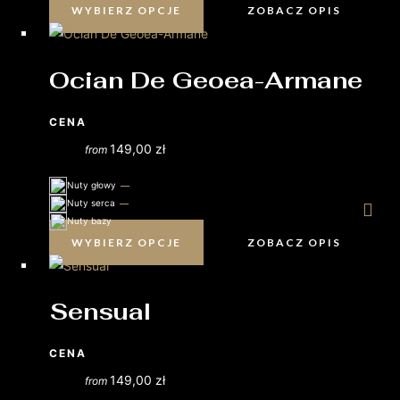
WYBIERZ OPCJE
ZOBACZ OPIS
Ocian De Geoea-Armane
CENA
149,00
zł
from
Nuty głowy
Nuty serca
Nuty bazy
WYBIERZ OPCJE
ZOBACZ OPIS
Sensual
CENA
149,00
zł
from