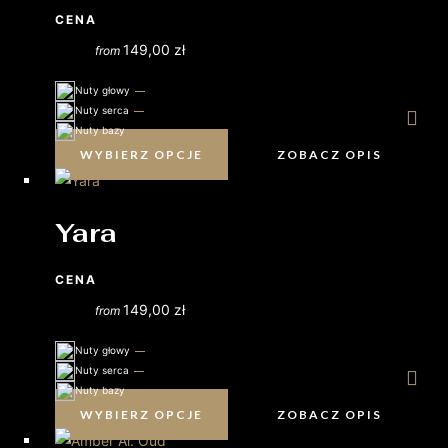
CENA
149,00
zł
from
Nuty głowy
Nuty serca
Nuty bazy
WYBIERZ OPCJE
ZOBACZ OPIS
Yara
CENA
149,00
zł
from
Nuty głowy
Nuty serca
Nuty bazy
WYBIERZ OPCJE
ZOBACZ OPIS