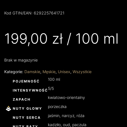
Kod GTIN/EAN: 6292257641721
199,00
zł
/ 100 ml
Brak w magazynie
Kategorie:
Damskie
,
Męskie
,
Unisex
,
Wszystkie
100 ml
POJEMNOŚĆ
5/5
INTENSYWNOŚĆ
kwiatowo-orientalny
ZAPACH
porzeczka
NUTY GŁOWY
jaśmin, narcyz, róża
NUTY SERCA
kadziło, oud, paczula
NUTY BAZY