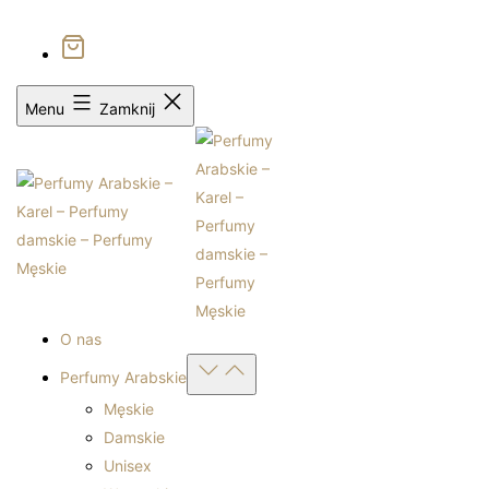
1
Bezpłatna dostawa od 399zł
Sprawdź autentyczność
Menu
Zamknij
O nas
Open
Perfumy Arabskie
menu
Męskie
Damskie
Unisex