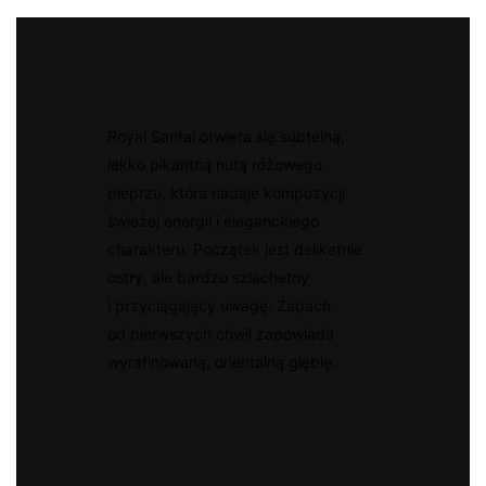
Royal Santal otwiera się subtelną,
lekko pikantną nutą różowego
pieprzu, która nadaje kompozycji
świeżej energii i eleganckiego
charakteru. Początek jest delikatnie
ostry, ale bardzo szlachetny
i przyciągający uwagę. Zapach
od pierwszych chwil zapowiada
wyrafinowaną, orientalną głębię.