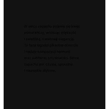
W sercu zapachu pojawia się kwiat
pomarańczy, wnosząc miękkość
i świetlistą, kwiatową elegancję.
Ta faza łagodzi pikantne otwarcie
i nadaje kompozycji harmonii
oraz subtelnej zmysłowości. Serce
zapachu jest czyste, spokojne
i niezwykle stylowe.