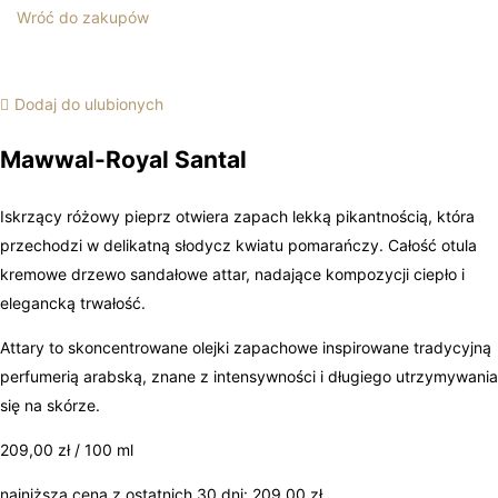
Wróć do zakupów
Dodaj do ulubionych
Mawwal-Royal Santal
Iskrzący różowy pieprz otwiera zapach lekką pikantnością, która
przechodzi w delikatną słodycz kwiatu pomarańczy. Całość otula
kremowe drzewo sandałowe attar, nadające kompozycji ciepło i
elegancką trwałość.
Attary to skoncentrowane olejki zapachowe inspirowane tradycyjną
perfumerią arabską, znane z intensywności i długiego utrzymywania
się na skórze.
209,00
zł
/ 100 ml
najniższa cena z ostatnich 30 dni:
209,00
zł
.