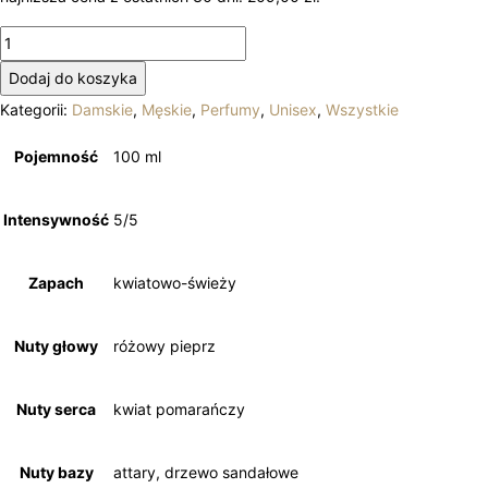
ilość
Mawwal-
Dodaj do koszyka
Royal
Kategorii:
Damskie
,
Męskie
,
Perfumy
,
Unisex
,
Wszystkie
Santal
Pojemność
100 ml
Intensywność
5/5
Zapach
kwiatowo-świeży
Nuty głowy
różowy pieprz
Nuty serca
kwiat pomarańczy
Nuty bazy
attary, drzewo sandałowe