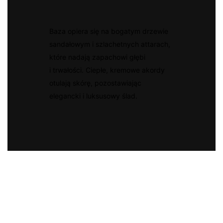
Baza opiera się na bogatym drzewie
sandałowym i szlachetnych attarach,
które nadają zapachowi głębi
i trwałości. Ciepłe, kremowe akordy
otulają skórę, pozostawiając
elegancki i luksusowy ślad.