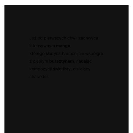
Już od pierwszych chwil zachwyca
intensywnym
mango
,
którego słodycz harmonijnie współgra
z ciepłym
bursztynem
, nadając
kompozycji świetlisty, otulający
charakter.