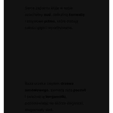
Serce zapachu kryje w sobie
szlachetny
oud
, delikatną
konwalię
i zmysłowe
piżmo
, które dodają
całości głębi i wyrafinowania.
Baza urzeka ciepłem
drzewa
sandałowego
, ziemistą nutą
paczuli
i świeżością
bergamotki
,
pozostawiając na skórze elegancki,
długotrwały ślad.