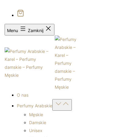
1
Bezpłatna dostawa od 399zł
Sprawdź autentyczność
Menu
Zamknij
O nas
Open
Perfumy Arabskie
menu
Męskie
Damskie
Unisex