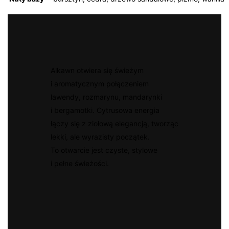
Alkawn otwiera się świeżym
i aromatycznym połączeniem
lawendy, rozmarynu, mandarynki
i bergamotki. Cytrusowa energia
łączy się z ziołową elegancją, tworząc
lekki, ale wyrazisty początek.
To otwarcie jest czyste, stylowe
i pełne świeżości.