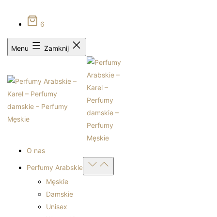
0
Bezpłatna dostawa od 399zł
Sprawdź autentyczność
6
Menu
Zamknij
O nas
Open
Perfumy Arabskie
menu
Męskie
Damskie
Unisex