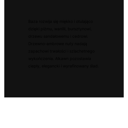
Baza rozwija się miękko i otulająco
dzięki piżmu, wanilii, bursztynowi,
drzewu sandałowemu i cedrowi.
Drzewno-ambrowe nuty nadają
zapachowi trwałości i szlachetnego
wykończenia. Alkawn pozostawia
ciepły, elegancki i wyrafinowany ślad.