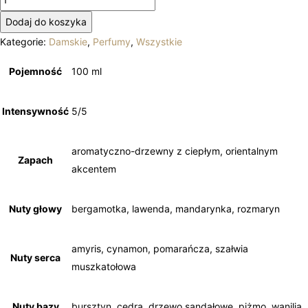
Mawwal-
Dodaj do koszyka
Alkawn
Kategorie:
Damskie
,
Perfumy
,
Wszystkie
Pojemność
100 ml
Intensywność
5/5
aromatyczno-drzewny z ciepłym, orientalnym
Zapach
akcentem
Nuty głowy
bergamotka, lawenda, mandarynka, rozmaryn
amyris, cynamon, pomarańcza, szałwia
Nuty serca
muszkatołowa
Nuty bazy
bursztyn, cedra, drzewo sandałowe, piżmo, wanilia