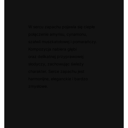
W sercu zapachu pojawia się ciepłe
połączenie amyrisu, cynamonu,
szałwii muszkatołowej i pomarańczy.
Kompozycja nabiera głębi
oraz delikatnej przyprawowej
słodyczy, zachowując świeży
charakter. Serce zapachu jest
harmonijne, eleganckie i bardzo
zmysłowe.